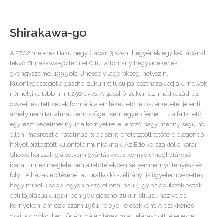
Shirakawa-go
A 2702 méteres Haku hegy (Japán 3 szent hegyének egyike) lábánál
fekvő Shirakawa-go terület Gifu tartomány hegyvidékének
gyöngyszeme. 1995 óta Unesco világörökségi helyszín.
Különlegességét a gasshō-zukuri stílusú parasztházak adják, melyek
némelyike több mint 250 éves. A gasshō-zukuri az imádkozáshoz
összeillesztett kezek formájára emlékeztető tetőszerkezetet jelenti,
amely nem tartalmaz sem szöget, sem egyéb fémet. Ez a fajta tető
egyrészt védelmet nyújt a környékre jellemző nagy mennyiségű hó
ellen, másrészt a hatalmas, több szintre felosztott tetőtere elegendő
helyet biztosított különféle munkáknak. Az Edo korszaktól a korai
Showa korszakig a selyem gyártás volt a környék meghatározó
ipara. Ennek megfelelően a tetőterekben selyemhernyó tenyésztés
folyt. A házak építésénél az uralkodó szélirányt is figyelembe vették,
hogy minél kisebb legyen a szélellenállásuk, így az épületek észak-
déli tájolásúak. 1924-ben 300 gasshō-zukuri stílusú ház volt a
környéken, ám ez a szám 1961-re 190-re csökkent. A csökkenés
okai, az időközben történt gátépítések miatt elárasztott telepekre,