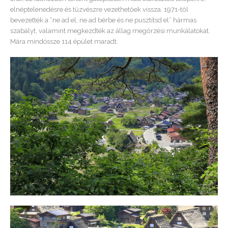
elnéptelenedésre és tűzvészre vezethetőek vissza. 1971-től
bevezették a “ne ad el, ne ad bérbe és ne pusztítsd el” hármas
szabályt, valamint megkezdték az állag megőrzési munkálatokat.
Mára mindössze 114 épület maradt.