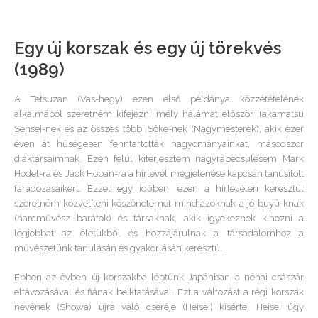
Egy új korszak és egy új törekvés
(1989)
A Tetsuzan (Vas-hegy) ezen első példánya közzétételének
alkalmából szeretném kifejezni mély hálámat először Takamatsu
Sensei-nek és az összes többi Sôke-nek (Nagymesterek), akik ezer
éven át hűségesen fenntartották hagyományainkat, másodszor
diáktársaimnak. Ezen felül kiterjesztem nagyrabecsülésem Mark
Hodel-ra és Jack Hoban-ra a hírlevél megjelenése kapcsán tanúsított
fáradozásaikért. Ezzel egy időben, ezen a hírlevélen keresztül
szeretném közvetíteni köszönetemet mind azoknak a jó buyû-knak
(harcművész barátok) és társaknak, akik igyekeznek kihozni a
legjobbat az életükből és hozzájárulnak a társadalomhoz a
művészetünk tanulásán és gyakorlásán keresztül.
Ebben az évben új korszakba léptünk Japánban a néhai császár
eltávozásával és fiának beiktatásával. Ezt a változást a régi korszak
nevének (Showa) újra való cseréje (Heisei) kísérte. Heisei úgy