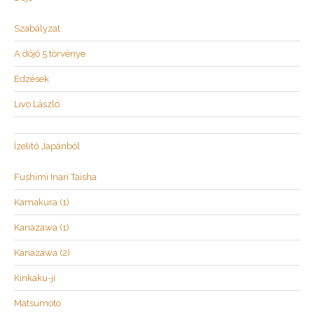
Szabályzat
A dôjô 5 törvénye
Edzések
Livo László
Ízelítő Japánból
Fushimi Inari Taisha
Kamakura (1)
Kanazawa (1)
Kanazawa (2)
Kinkaku-ji
Matsumoto