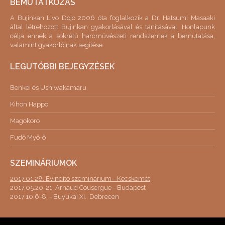
BEMUTATKOZÁS
A Bujinkan Livo Dojo 2006 óta foglalkozik a Dr. Hatsumi Masaaki
által létrehozott Bujinkan gyakorlásával és tanításával. Honlapunk
célja ennek a sokrétű harcművészeti rendszernek a bemutatása,
valamint gyakorlóinak segítése.
LEGUTÓBBI BEJEGYZÉSEK
Benkei és Ushiwakamaru
Kihon Happo
Magokoro
Fudô Myô-ô
SZEMINÁRIUMOK
2017.01.28. Évindító szeminárium - Kecskemét
2017.05.20-21. Arnaud Cousergue - Budapest
2017.10.6-8. - Buyukai XI., Debrecen