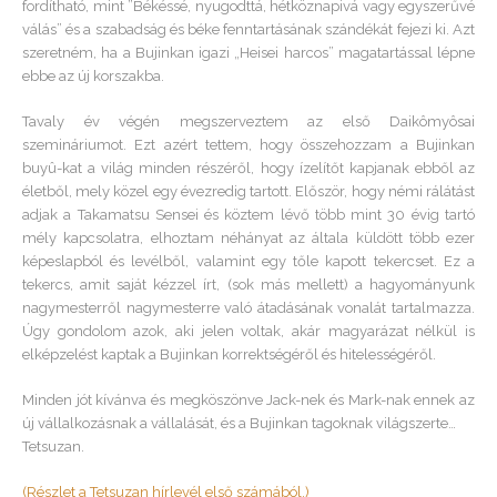
fordítható, mint ”Békéssé, nyugodttá, hétköznapivá vagy egyszerűvé
válás” és a szabadság és béke fenntartásának szándékát fejezi ki. Azt
szeretném, ha a Bujinkan igazi „Heisei harcos” magatartással lépne
ebbe az új korszakba.
Tavaly év végén megszerveztem az első Daikômyôsai
szemináriumot. Ezt azért tettem, hogy összehozzam a Bujinkan
buyû-kat a világ minden részéről, hogy ízelítőt kapjanak ebből az
életből, mely közel egy évezredig tartott. Először, hogy némi rálátást
adjak a Takamatsu Sensei és köztem lévő több mint 30 évig tartó
mély kapcsolatra, elhoztam néhányat az általa küldött több ezer
képeslapból és levélből, valamint egy tőle kapott tekercset. Ez a
tekercs, amit saját kézzel írt, (sok más mellett) a hagyományunk
nagymesterről nagymesterre való átadásának vonalát tartalmazza.
Úgy gondolom azok, aki jelen voltak, akár magyarázat nélkül is
elképzelést kaptak a Bujinkan korrektségéről és hitelességéről.
Minden jót kívánva és megköszönve Jack-nek és Mark-nak ennek az
új vállalkozásnak a vállalását, és a Bujinkan tagoknak világszerte…
Tetsuzan.
(Részlet a Tetsuzan hírlevél első számából.)