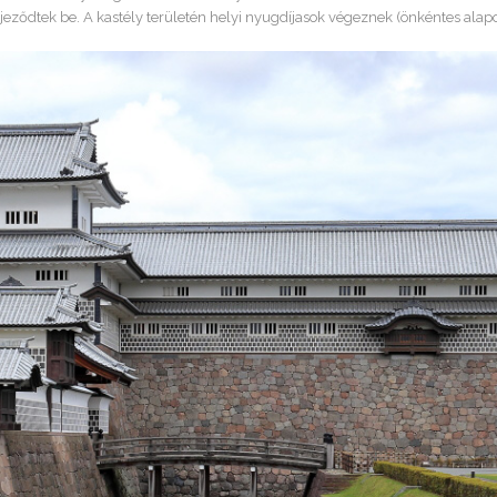
jeződtek be. A kastély területén helyi nyugdíjasok végeznek (önkéntes alapo