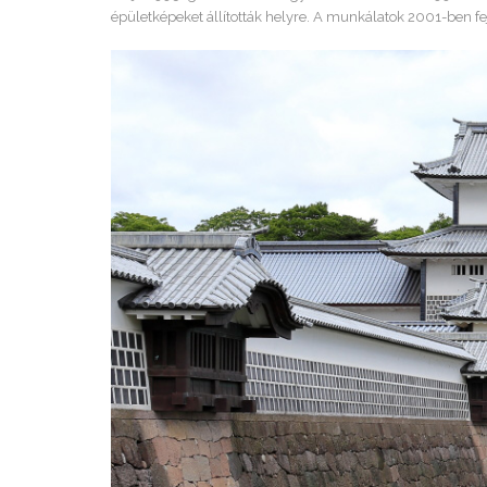
épületképeket állították helyre. A munkálatok 2001-ben fe