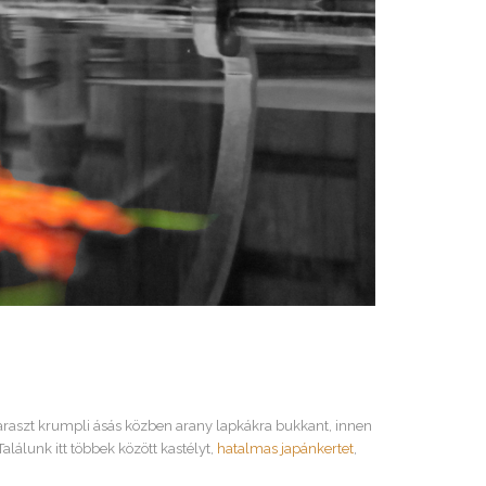
paraszt krumpli ásás közben arany lapkákra bukkant, innen
alálunk itt többek között kastélyt,
hatalmas japánkertet
,