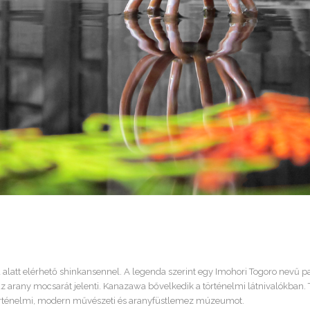
 alatt elérhető shinkansennel. A legenda szerint egy Imohori Togoro nevű 
az arany mocsarát jelenti. Kanazawa bővelkedik a történelmi látnivalókban. T
rténelmi, modern művészeti és aranyfüstlemez múzeumot.