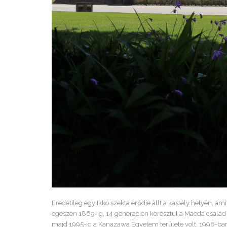
Eredetileg egy Ikko szekta erődje állt a kastély helyén,
egészen 1869-ig, 14 generáción keresztül a Maeda család l
majd 1995-ig a Kanazawa Egyetem területe volt. 1996-ban 