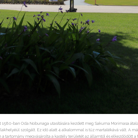
 amit 1580-ban Oda Nobunaga utasítására kezdett meg Sakuma Morimasa átala
akhelyéül szolgált. Ez idő alatt 4 alkalommal is tűz martalékává vált. A m
a tartomány megvásárolta a kastély területét az államtól és elkezdődött a 