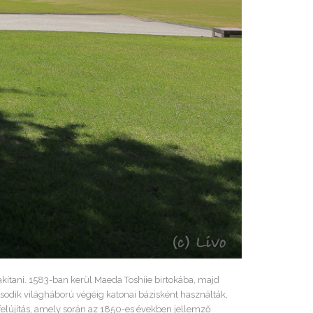
kítani. 1583-ban kerül Maeda Toshiie birtokába, majd
ásodik világháború végéig katonai bázisként használták,
felújítás, amely során az 1850-es években jellemző