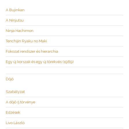
A Bujinkan
A Ninjutsu
Ninja Hachimon
Tenchijin Ryaku no Maki
Fokozat rendszer és hierarchia
Egy új korszak és egy új törekvés (1989)
Dôjô
Szabályzat
A dôjô 5 törvénye
Edzések
Livo László