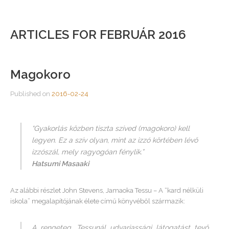
ARTICLES FOR FEBRUÁR 2016
Magokoro
Published on
2016-02-24
“Gyakorlás közben tiszta szíved (magokoro) kell
legyen. Ez a szív olyan, mint az izzó körtében lévő
izzószál, mely ragyogóan fénylik.”
Hatsumi Masaaki
Az alábbi részlet John Stevens, Jamaoka Tessu – A “kard nélküli
iskola” megalapítójának élete című könyvéből származik:
A rengeteg, Tessunál udvariassági látogatást tevő