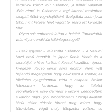
kardvívók között volt Csóemon, „a hóhér” valamint
„Edo réme” is. Csóemon a régi katonai rezsimben
szolgált ítélet-végrehajtóként. Szolgálata során jóval
több, mint kétezer fejet vágott le. Tessu ezt kérdezte
tőle:
– Olyan sok embernek láttad a halálát. Tapasztaltál
valamilyen rendkívüli különlegességet?
– Csak egyszer – válaszolta Csóemon. – A Nezumi
Kozó nevű banditát (a japán Robin Hood) és a
szeretőjét, a híres kurtizánt, Kacsót készültem éppen
kivégezni. Kacsó került sorra először. Nem volt
hajlandó megengedni, hogy bekössem a szemét, és
tökéletes nyugalommal várta a csapást. Amikor
felemeltem kardomat, hogy az ítéletet
végrehajtsam, kővé dermedt a kezem. Leengedtem
a kardot, majd újból próbálkoztam. Ezernyi alkalom
közül akkor először történt meg velem, hogy
tétováztam. Végül mély lélegzetet vettem, és