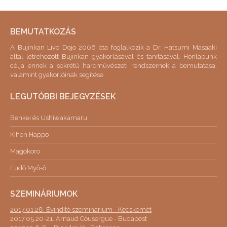
BEMUTATKOZÁS
A Bujinkan Livo Dojo 2006 óta foglalkozik a Dr. Hatsumi Masaaki
által létrehozott Bujinkan gyakorlásával és tanításával. Honlapunk
célja ennek a sokrétű harcművészeti rendszernek a bemutatása,
valamint gyakorlóinak segítése.
LEGUTÓBBI BEJEGYZÉSEK
Benkei és Ushiwakamaru
Kihon Happo
Magokoro
Fudô Myô-ô
SZEMINÁRIUMOK
2017.01.28. Évindító szeminárium - Kecskemét
2017.05.20-21. Arnaud Cousergue - Budapest