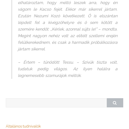
elhatároztam, hogy méltó leszek arra, hogy én
vágom le Kacso fejét. Ekkor már sikerrel jártam.
Ezután Nezumi Kozó következett. Ő is elszántan
lépdelt fel a kivégzőhelyre és ő sem kötött a
szemére kendőt: „Kérlek, azonnal sújts le!” – mondta.
Megint nagyon nehéz volt az elítélt szellemi erején
felülkerekednem, és csak a harmadik próbálkozásra
jártam sikerrel.
– Értem – tűnődött Tessu. – Szívük tiszta volt,
tudatuk pedig világos. Az ilyen halálra a
legnemesebb szamurájok méltók.
Általános tudnivalók